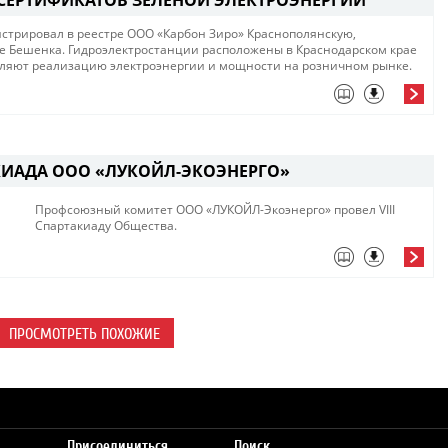
 СЕРТИФИКАТОВ ЗЕЛЕНОЙ ЭЛЕКТРОЭНЕРГИИ
стрировал в реестре ООО «Карбон Зиро» Краснополянскую,
е Бешенка. Гидроэлектростанции расположены в Краснодарском крае
вляют реализацию электроэнергии и мощности на розничном рынке.
АКИАДА ООО «ЛУКОЙЛ-ЭКОЭНЕРГО»
Профсоюзный комитет ООО «ЛУКОЙЛ-Экоэнерго» провел VIII
Спартакиаду Общества.
ПРОСМОТРЕТЬ ПОХОЖИЕ
Присоединиться
Поиск