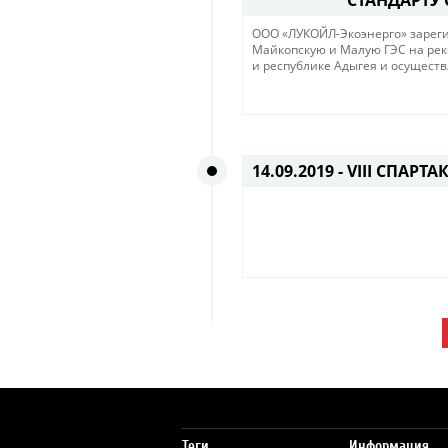
СТАНДАРТУ
ООО «ЛУКОЙЛ-Экоэнерго» зареги
Майкопскую и Малую ГЭС на рек
и республике Адыгея и осущест
14.09.2019 -
VIII СПАРТ
Теги
Информация