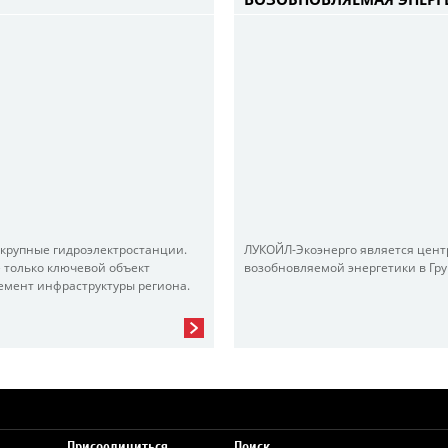
 крупные гидроэлектростанции.
ЛУКОЙЛ-Экоэнерго является цен
 только ключевой объект
возобновляемой энергетики в Гр
емент инфраструктуры региона.
Присоединиться
Поиск