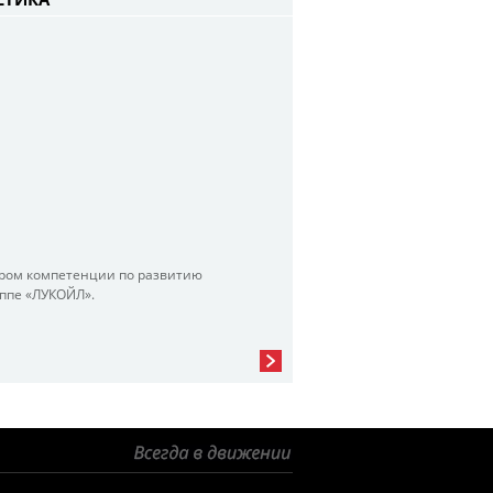
тром компетенции по развитию
уппе «ЛУКОЙЛ».