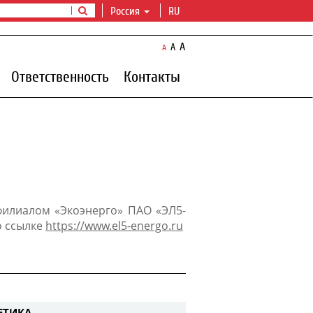
Россия
RU
A
A
A
Ответственность
Контакты
филиалом «Экоэнерго» ПАО «ЭЛ5-
о ссылке
https://www.el5-energo.ru
ЕТИКА