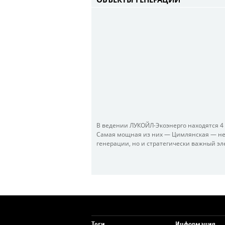
В ведении ЛУКОЙЛ-Экоэнерго находятся 4
Самая мощная из них — Цимлянская — не
генерации, но и стратегически важный эл
Теги
Информация